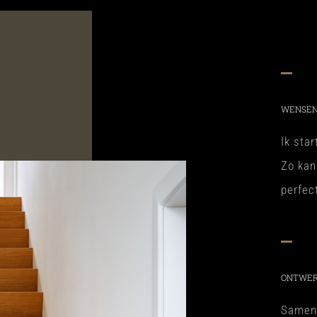
WENSEN
Ik sta
Zo kan
perfec
ONTWER
Samen 