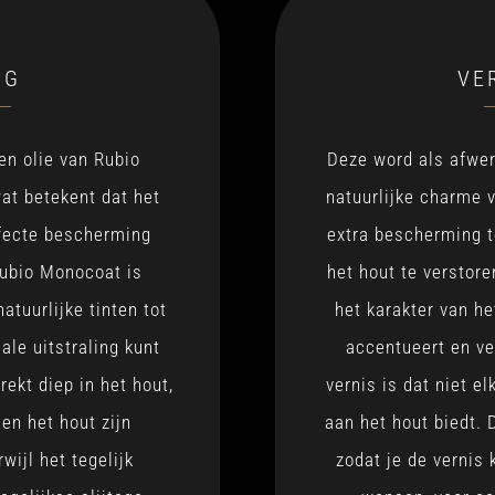
NG
VE
n olie van Rubio
Deze word als afwer
at betekent dat het
natuurlijke charme 
rfecte bescherming
extra bescherming te
Rubio Monocoat is
het hout te verstore
natuurlijke tinten tot
het karakter van he
ale uitstraling kunt
accentueert en ve
trekt diep in het hout,
vernis is dat niet e
en het hout zijn
aan het hout biedt. 
wijl het tegelijk
zodat je de vernis 