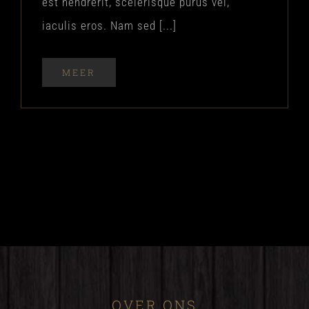
est hendrerit, scelerisque purus vel,
iaculis eros. Nam sed [...]
MEER
OVER ONS